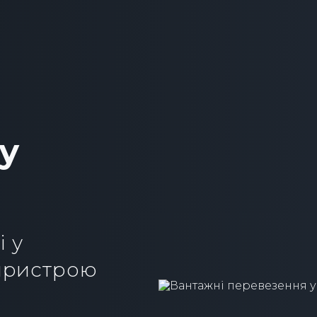
у
 у
 пристрою