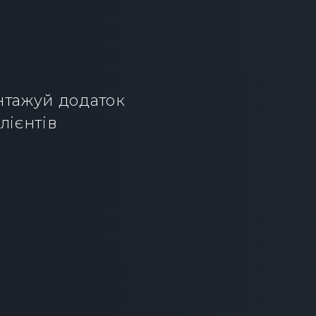
нтажуй додаток 
лієнтів