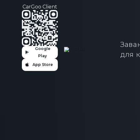
CarGoo Client
Зава
Google
для к
Play
App Store