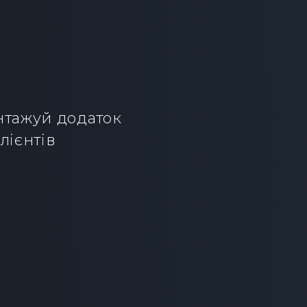
нтажуй додаток 
лієнтів