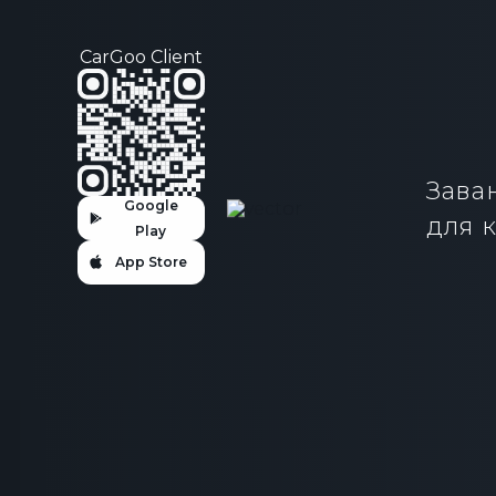
CarGoo Client
Зава
Google
для к
Play
App Store